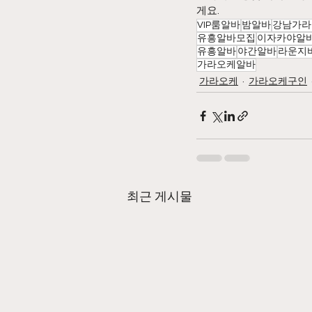
게요.
VIP룸알바
밤알바
강남가라
유흥알바모집
이자카야알
유흥알바
야간알바
라운지
가라오케알바
가라오케
가라오케구인
최근 게시물