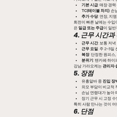
기본 시급
: 매장·경
TC(테이블 차지)
: 
추가 수당
: 연장, 지
회전이 빠른 날에는 수입
은 
일급 또는 주급
이 일반
4. 근무 시간과
근무 시간
: 보통 저녁
근무 요일
: 주 2~5
복장
: 단정한 원피스,
분위기
: 텐카페·하
강남 가라오케는 
관리자·
5. 장점
유흥알바 중 
진입 장
외모 부담이 비교적 
손님 연령대가 높아 
장기 근무 시 고정 수
특히 사람 만나는 것이 어
6. 단점