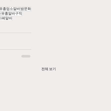
유흥업소알바
밤문화
바
유흥알바구직
카페알바
전체 보기