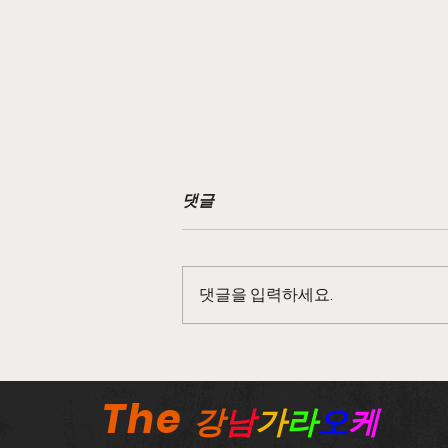
댓글
댓글을 입력하세요.
노래방보도이야기 보라란 무엇
인가?
The
강
남
가
라
오
케