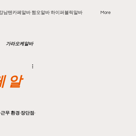
강남텐카페알바 쩜오알바 하이퍼블릭알바
More
가라오케알바
도
노래방보도이야기
 알
국마사지구인
·근무 환경·장단점·
주휴수당
농촌주휴수당