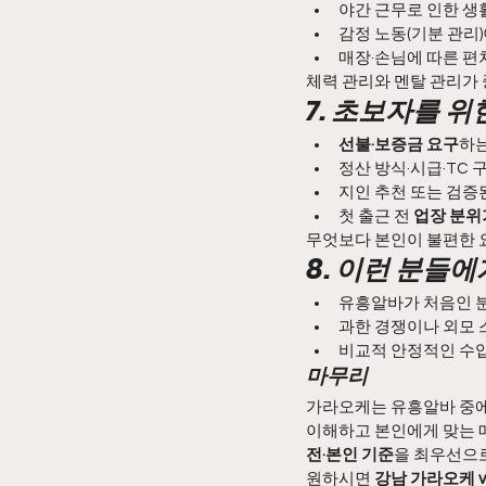
야간 근무로 인한 생
감정 노동(기분 관리)
매장·손님에 따른 편
체력 관리와 멘탈 관리가 
7. 초보자를 
선불·보증금 요구
하는
정산 방식·시급·TC 구
지인 추천 또는 검증
첫 출근 전 
업장 분위
무엇보다 본인이 불편한 
8. 이런 분들에
유흥알바가 처음인 
과한 경쟁이나 외모
비교적 안정적인 수입
마무리
가라오케는 유흥알바 중에
이해하고 본인에게 맞는 
전·본인 기준
을 최우선으
원하시면 
강남 가라오케 v