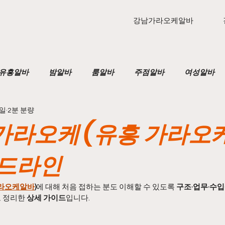
강남가라오케알바
유흥알바
밤알바
룸알바
주점알바
여성알바
5일
2분 분량
텐카페알바
가라오케
가라오케구인
노래방보
가라오케 (유흥 가라오케
바
마사지구인
태국마사지
태국마사지알바
태
드라인
라오케알바
)
에 대해 처음 접하는 분도 이해할 수 있도록 
구조·업무·수입
스웨디시
스웨디시마사지
농업주휴수당
농사
 정리한 
상세 가이드
입니다.