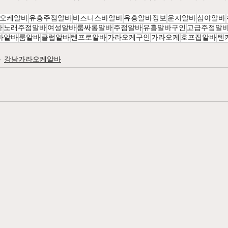
오케알바
유흥주점알바
비즈니스바알바
유흥알바정보
운지알바
심야알바
바
노래주점알바
여성알바
룸싸롱알바
주점알바
유흥알바구인
고급주점알
바알바
룸알바
클럽알바
텐프로알바
가라오케구인
가라오케
호프집알바
텐
강남가라오케알바