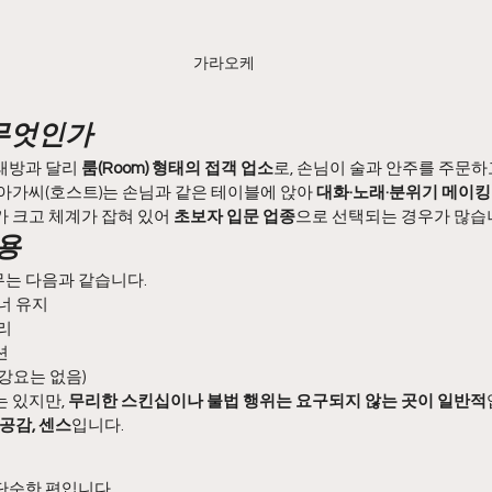
가라오케
 무엇인가
래방과 달리 
룸(Room) 형태의 접객 업소
로, 손님이 술과 안주를 주문하
아가씨(호스트)는 손님과 같은 테이블에 앉아 
대화·노래·분위기 메이킹
 크고 체계가 잡혀 있어 
초보자 입문 업종
으로 선택되는 경우가 많습
내용
는 다음과 같습니다.
너 유지
리
션
강요는 없음)
 있지만, 
무리한 스킨십이나 불법 행위는 요구되지 않는 곳이 일반적
 공감, 센스
입니다.
단순한 편입니다.