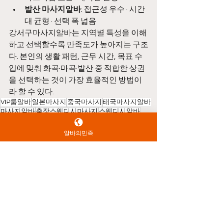
발산 마사지알바
: 접근성 우수 · 시간
대 균형 · 선택 폭 넓음
강서구마사지알바는 지역별 특성을 이해
하고 선택할수록 만족도가 높아지는 구조
다. 본인의 생활 패턴, 근무 시간, 목표 수
입에 맞춰 화곡·마곡·발산 중 적합한 상권
을 선택하는 것이 가장 효율적인 방법이
라 할 수 있다.
VIP룸알바
일본마사지
중국마사지
태국마사지알바
마사지알바
출장스웨디시마사지
스웨디시알바
오일마사지
태국마사지구인
테라피마사지
베트남마사지
출장스웨디시
태국마사지
알바의민족
아로마마사지알바
마사지구인구직
출장마사지알바
타이마사지
스웨디시마사지
마사지
아로마마사지
한국마사지
테라피알바
강서구마사지알바
타이마사지알바
스웨디시구인
1인샵마사지
출장마사지
마사지구인
1인샵알바
타이마사지구인
강서구마사지알바
마사지알바
마사지구인