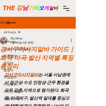
THE
강
남
가
라
오
케
알바
게시물
All Posts
Big Bang
All Posts
1월 26일
2분 분량
강서구마사지알바 가이드｜
강남가라오케알바
화곡·마곡·발산 지역별 특징
유흥알바
밤알바
총정리
룸알바
강서구마사지알바
는 서울 서남권에
주점알바
서 접근성·수요 안정성·근무 환경을 
여성알바
모두 갖춘 지역으로 평가된다. 화곡
가라오케알바
동, 마곡지구, 발산역 일대를 중심으
유흥업소알바
로 상권 성격이 뚜렷하게 나뉘어 있
노래주점알바