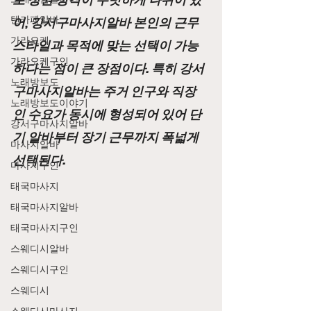
어, 강서구마사지알바 본인의 근무 
텐카페알바
가라오케
스타일과 목적에 맞는 선택이 가능
가라오케구인
하다는 점이 큰 장점이다. 특히 강서
노래방보도
구마사지알바는 주거 인구와 직장
노래방보도이야기
인 수요가 동시에 형성되어 있어 단
강서구마사지알바
기 알바부터 장기 근무까지 폭넓게 
마사지알바
선택된다.
마사지구인
태국마사지
태국마사지알바
태국마사지구인
스웨디시알바
스웨디시구인
스웨디시