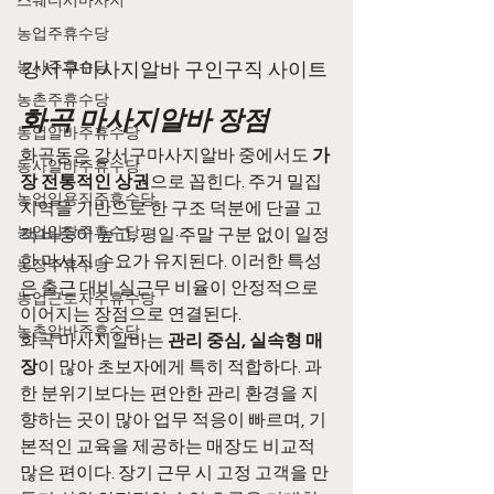
스웨디시마사지
농업주휴수당
농사주휴수당
강서구마사지알바 구인구직 사이트 
농촌주휴수당
화곡 마사지알바 장점
농업알바주휴수당
화곡동은 강서구마사지알바 중에서도 
가
농사알바주휴수당
장 전통적인 상권
으로 꼽힌다. 주거 밀집 
농업일용직주휴수당
지역을 기반으로 한 구조 덕분에 단골 고
농업일당주휴수당
객 비중이 높고, 평일·주말 구분 없이 일정
한 마사지 수요가 유지된다. 이러한 특성
농장주휴수당
은 출근 대비 실근무 비율이 안정적으로 
농업근로자주휴수당
이어지는 장점으로 연결된다.
농촌알바주휴수당
화곡 마사지알바는 
관리 중심, 실속형 매
장
이 많아 초보자에게 특히 적합하다. 과
한 분위기보다는 편안한 관리 환경을 지
향하는 곳이 많아 업무 적응이 빠르며, 기
본적인 교육을 제공하는 매장도 비교적 
많은 편이다. 장기 근무 시 고정 고객을 만