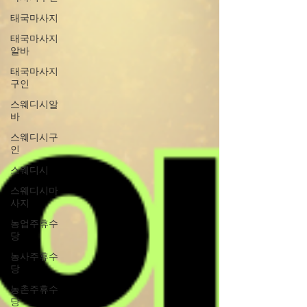
태국마사지
태국마사지
알바
태국마사지
구인
스웨디시알
바
스웨디시구
인
스웨디시
스웨디시마
사지
농업주휴수
당
농사주휴수
당
농촌주휴수
당