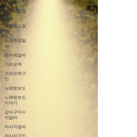
여성알바
가라오케알
바
유흥업소알
바
노래주점알
바
텐카페알바
가라오케
가라오케구
인
노래방보도
노래방보도
이야기
강서구마사
지알바
마사지알바
마사지구인