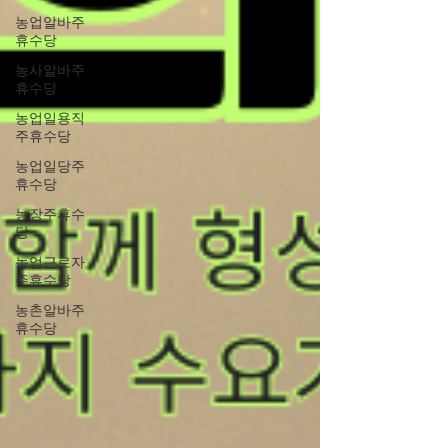
농업알바주
휴수당
농사알바주
휴수당
농업일용직
주휴수당
농업일당주
휴수당
농장주휴수
당
농업근로자
주휴수당
농촌알바주
휴수당