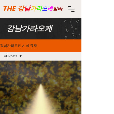
THE
강
남
가
라
오
케
알바
강남가라오케
강남가라오케 시설 규모
All Posts
All Posts
강남가라오
케알바
유흥알바
밤알바
룸알바
주점알바