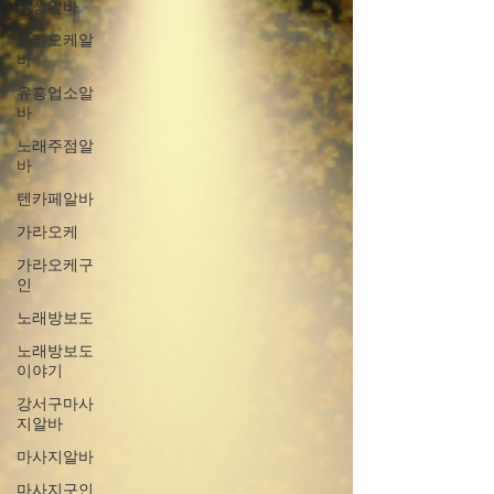
여성알바
가라오케알
바
유흥업소알
바
노래주점알
바
텐카페알바
가라오케
가라오케구
인
노래방보도
노래방보도
이야기
강서구마사
지알바
마사지알바
마사지구인