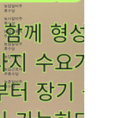
농업알바주
휴수당
농사알바주
휴수당
농업일용직
주휴수당
농업일당주
휴수당
농장주휴수
당
농업근로자
주휴수당
농촌알바주
휴수당