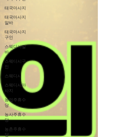
태국마사지
태국마사지
알바
태국마사지
구인
스웨디시알
바
스웨디시구
인
스웨디시
스웨디시마
사지
농업주휴수
당
농사주휴수
당
농촌주휴수
당