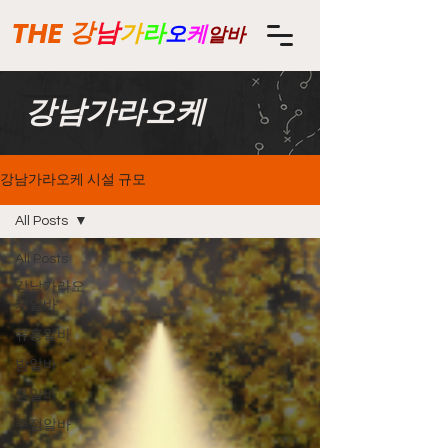
THE
강
남
가
라
오
케
알바
강남가라오케
강남가라오케 시설 규모
All Posts
All Posts
강남가라오
케알바
유흥알바
밤알바
룸알바
주점알바