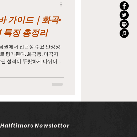
 가이드｜화곡·
지
태국마사지알바
 특징 총정리
농업주휴수당
남권에서 접근성·수요 안정성·
로 평가된다. 화곡동, 마곡지
상권 성격이 뚜렷하게 나뉘어 있
근무 스타일과 목적에 맞는 선
일용직주휴수당
점이다. 특히 강서구마사지알바
 동시에 형성되어 있어 단기 알
 선택된다. 강서구마사지알바
알바 장점 화곡동은 강서구마
인 상권 으로 꼽힌다. 주거 밀
덕분에 단골 고객 비중이 높고,
마사지 수요가 유지된다. 이러한
 Halftimers Newsletter
율이 안정적으로 이어지는 장점
바는 관리 중심, 실속형 매장