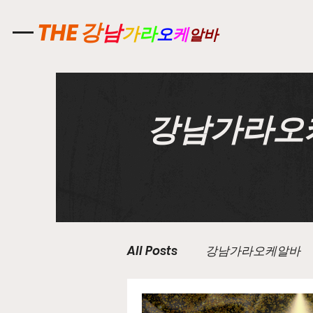
강
THE
남
가
라
오
케
알바
강남가라오
All Posts
강남가라오케알바
유흥업소알바
노래주점