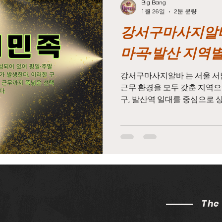
Big Bang
1월 26일
2분 분량
강서구마사지알바
구마사지알바
마사지알바
마사지구인
태국마사
마곡·발산 지역별
시알바
스웨디시구인
스웨디시
스웨디시마사지
강서구마사지알바 는 서울 서
근무 환경을 모두 갖춘 지역으
구, 발산역 일대를 중심으로 
어, 강서구마사지알바 본인의 
수당
농업알바주휴수당
농사알바주휴수당
농업
택이 가능하다는 점이 큰 장
는 주거 인구와 직장인 수요가
바부터 장기 근무까지 폭넓게
구인구직 사이트 화곡 마사지
사지알바 중에서도 가장 전통적
집 지역을 기반으로 한 구조 
평일·주말 구분 없이 일정한 
The
특성은 출근 대비 실근무 비
으로 연결된다. 화곡 마사지알