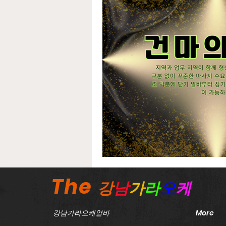
노래방보도이야기
강서
태국마사지구인
스웨디
농사주휴수당
농촌주휴
The
강
남
가
라
오
케
강남가라오케알바
More