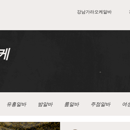
강남가라오케알바
케
유흥알바
밤알바
룸알바
주점알바
여
알바
텐카페알바
가라오케
가라오케구인