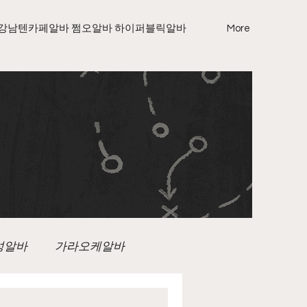
강남텐카페알바 쩜오알바 하이퍼블릭알바
More
성알바
가라오케알바
노래방보도