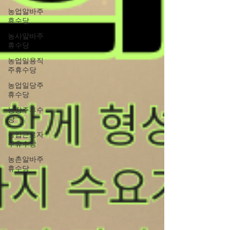
농업알바주
휴수당
농사알바주
휴수당
농업일용직
주휴수당
농업일당주
휴수당
농장주휴수
당
농업근로자
주휴수당
농촌알바주
휴수당