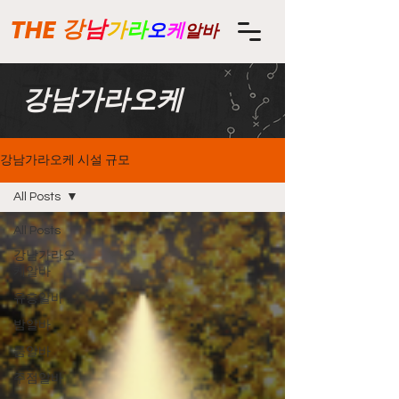
THE
강
남
가
라
오
케
알바
강남가라오케
강남가라오케 시설 규모
All Posts
All Posts
강남가라오
케알바
유흥알바
밤알바
룸알바
주점알바