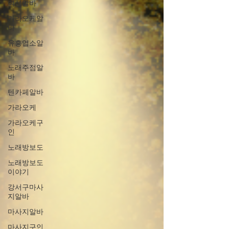
여성알바
가라오케알
바
유흥업소알
바
노래주점알
바
텐카페알바
가라오케
가라오케구
인
노래방보도
노래방보도
이야기
강서구마사
지알바
마사지알바
마사지구인