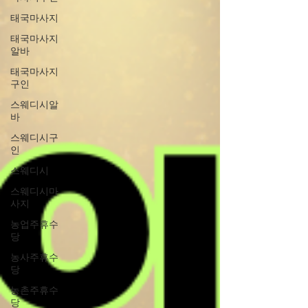
태국마사지
태국마사지
알바
태국마사지
구인
스웨디시알
바
스웨디시구
인
스웨디시
스웨디시마
사지
농업주휴수
당
농사주휴수
당
농촌주휴수
당