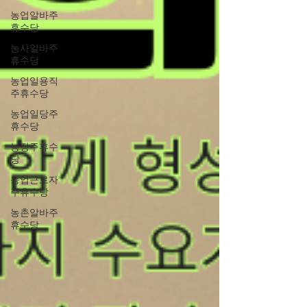
농업알바주
휴수당
농사알바주
휴수당
농업일용직
주휴수당
농업일당주
휴수당
농장주휴수
당
농업근로자
주휴수당
농촌알바주
휴수당