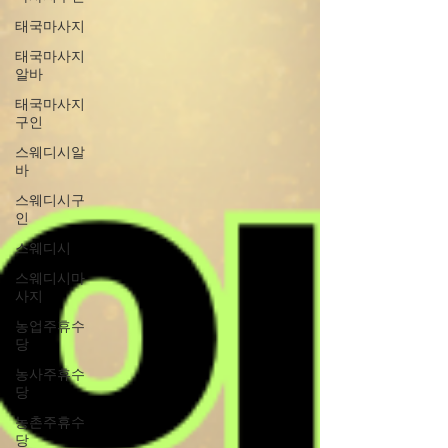
태국마사지
태국마사지
알바
태국마사지
구인
스웨디시알
바
스웨디시구
인
스웨디시
스웨디시마
사지
농업주휴수
당
농사주휴수
당
농촌주휴수
당