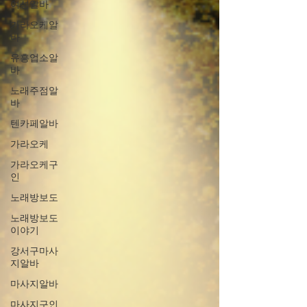
여성알바
가라오케알
바
유흥업소알
바
노래주점알
바
텐카페알바
가라오케
가라오케구
인
노래방보도
노래방보도
이야기
강서구마사
지알바
마사지알바
마사지구인