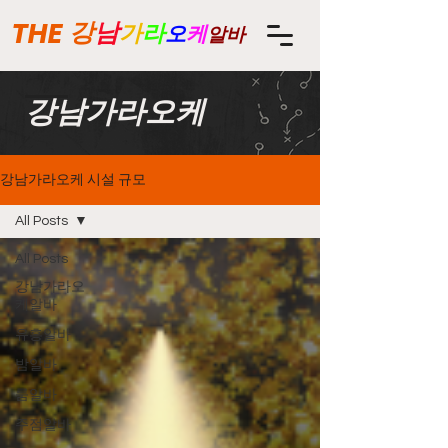
THE
강
남
가
라
오
케
알바
강남가라오케
강남가라오케 시설 규모
All Posts
All Posts
강남가라오
케알바
유흥알바
밤알바
룸알바
주점알바