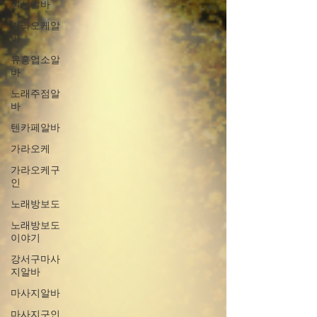
여성알바
가라오케알
바
유흥업소알
바
노래주점알
바
텐카페알바
가라오케
가라오케구
인
노래방보도
노래방보도
이야기
강서구마사
지알바
마사지알바
마사지구인