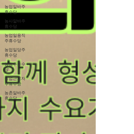
농업알바주
휴수당
농사알바주
휴수당
농업일용직
주휴수당
농업일당주
휴수당
농장주휴수
당
농업근로자
주휴수당
농촌알바주
휴수당