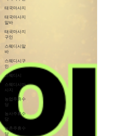
태국마사지
태국마사지
알바
태국마사지
구인
스웨디시알
바
스웨디시구
인
스웨디시
스웨디시마
사지
농업주휴수
당
농사주휴수
당
농촌주휴수
당