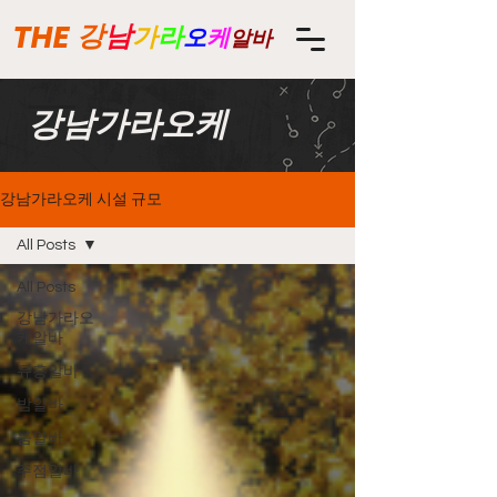
THE
강
남
가
라
오
케
알바
강남가라오케
강남가라오케 시설 규모
All Posts
All Posts
강남가라오
케알바
유흥알바
밤알바
룸알바
주점알바