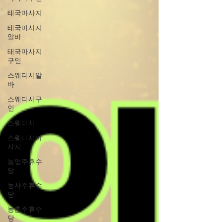
태국마사지
태국마사지
알바
태국마사지
구인
스웨디시알
바
스웨디시구
인
스웨디시
스웨디시마
사지
농업주휴수
당
농사주휴수
당
농촌주휴수
당