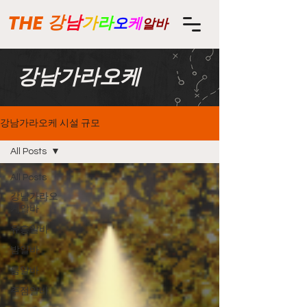
THE
강
남
가
라
오
케
알바
강남가라오케
강남가라오케 시설 규모
All Posts
All Posts
강남가라오
케알바
유흥알바
밤알바
룸알바
주점알바