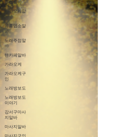
여성알바
가라오케알
바
유흥업소알
바
노래주점알
바
텐카페알바
가라오케
가라오케구
인
노래방보도
노래방보도
이야기
강서구마사
지알바
마사지알바
마사지구인