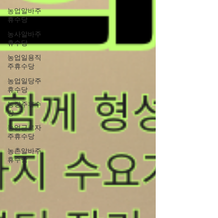
농업알바주
휴수당
농사알바주
휴수당
농업일용직
주휴수당
농업일당주
휴수당
농장주휴수
당
농업근로자
주휴수당
농촌알바주
휴수당