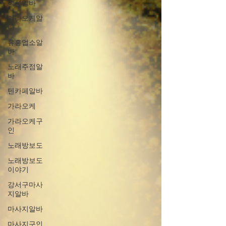
여성알바
가라오케알
바
유흥업소알
바
노래주점알
바
텐카페알바
가라오케
가라오케구
인
노래방보도
노래방보도
이야기
강서구마사
지알바
마사지알바
마사지구인