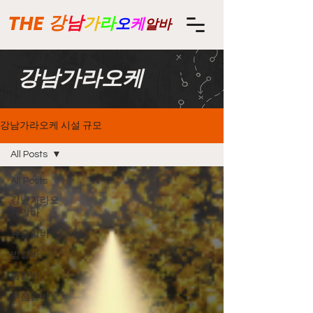
THE
강
남
가
라
오
케
알바
강남가라오케
강남가라오케 시설 규모
All Posts
All Posts
강남가라오
케알바
유흥알바
밤알바
룸알바
주점알바