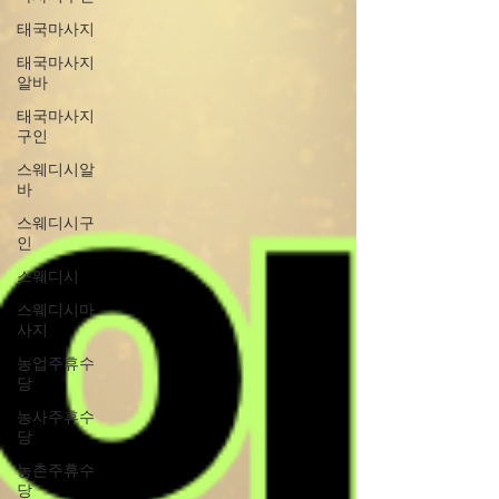
태국마사지
태국마사지
알바
태국마사지
구인
스웨디시알
바
스웨디시구
인
스웨디시
스웨디시마
사지
농업주휴수
당
농사주휴수
당
농촌주휴수
당