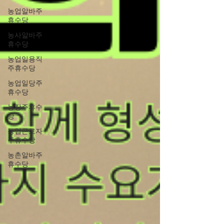
농업알바주
휴수당
농사알바주
휴수당
농업일용직
주휴수당
농업일당주
휴수당
농장주휴수
당
농업근로자
주휴수당
농촌알바주
휴수당