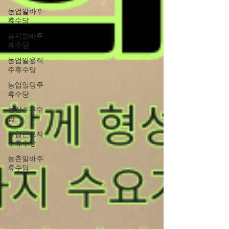
농업알바주
휴수당
농사알바주
휴수당
농업일용직
주휴수당
농업일당주
휴수당
농장주휴수
당
농업근로자
주휴수당
농촌알바주
휴수당