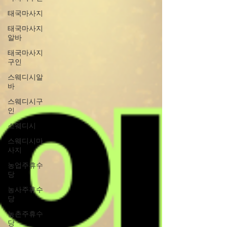
태국마사지
태국마사지
알바
태국마사지
구인
스웨디시알
바
스웨디시구
인
스웨디시
스웨디시마
사지
농업주휴수
당
농사주휴수
당
농촌주휴수
당