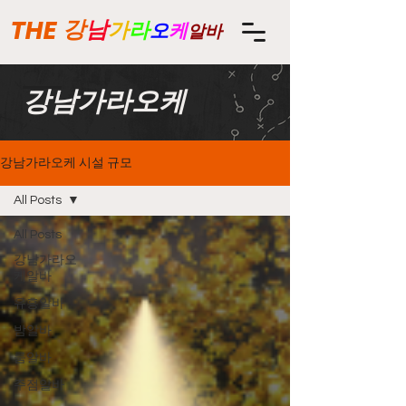
THE
강
남
가
라
오
케
알바
강남가라오케
강남가라오케 시설 규모
All Posts
All Posts
강남가라오
케알바
유흥알바
밤알바
룸알바
주점알바