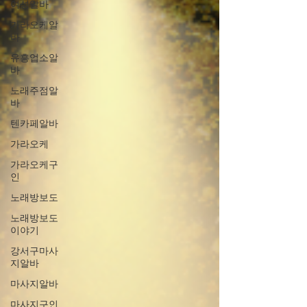
여성알바
가라오케알
바
유흥업소알
바
노래주점알
바
텐카페알바
가라오케
가라오케구
인
노래방보도
노래방보도
이야기
강서구마사
지알바
마사지알바
마사지구인