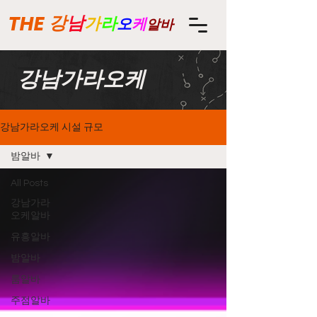
THE
강
남
가
라
오
케
알바
강남가라오케
강남가라오케 시설 규모
밤알바
All Posts
강남가라
오케알바
유흥알바
밤알바
룸알바
주점알바