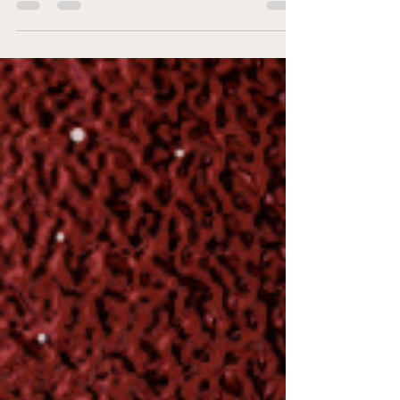
음 접하는 분도 이해할 수 있도록 구조·업무·수입·
근무 환경·장단점·주의사항 까지 종합적으로 정리
한 상세 가이드 입니다. 가라오케 1. 가라오케란 무
엇인가 유흥 가라오케는 일반 노래방과 달리 룸
(Room) 형태의 접객 업소 로, 손님이 술과 안주를
주문하고 노래를 부르며 시간을 보내는 공간입니
다. 아가씨(호스트)는 손님과 같은 테이블에 앉아
대화·노래·분위기 메이킹 을 담당합니다. 강남 지
역 가라오케는 규모가 크고 체계가 잡혀 있어 초
보자 입문 업종 으로 선택되는 경우가 많습니다. 2.
주요 업무 내용 가라오케에서의 핵심 업무는 다음
과 같습니다. 손님 응대 및 기본 매너 유지 대화 리
드, 분위기 관리 노래 신청·박수·리액션 술 서빙(과
도한 음주 강요는 없음) 업소 콘셉트에 따라 차이
는 있지만, 무리한 스킨십이나 불법 행위는 요구
되지 않는 곳이 일반적 입니다. 중요한 것은 외모
보다도 대화 능력, 공감,