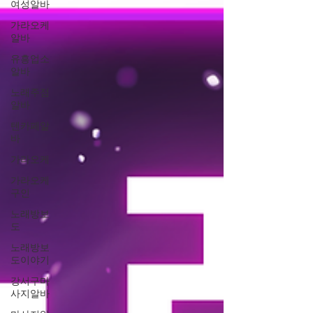
여성알바
가라오케
알바
유흥업소
알바
노래주점
알바
텐카페알
바
가라오케
가라오케
구인
노래방보
도
노래방보
도이야기
강서구마
사지알바