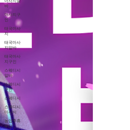
마사지알
바
마사지구
인
태국마사
지
태국마사
지알바
태국마사
지구인
스웨디시
알바
스웨디시
구인
스웨디시
스웨디시
마사지
농업주휴
수당