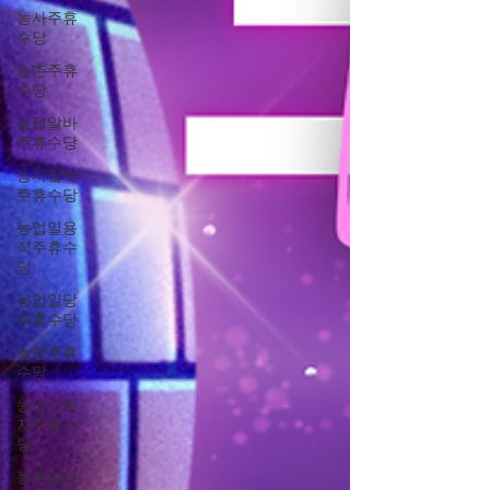
농사주휴
수당
농촌주휴
수당
농업알바
주휴수당
농사알바
주휴수당
농업일용
직주휴수
당
농업일당
주휴수당
농장주휴
수당
농업근로
자주휴수
당
농촌알바