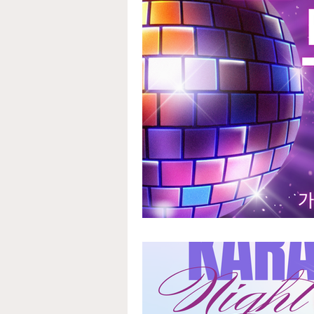
노래방보도이야기
강서
태국마사지구인
스웨디
농사주휴수당
농촌주휴