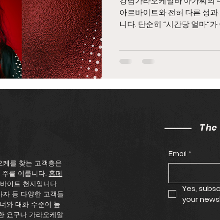
강남가라오케알바 아가씨의 수익 구조는 일반적인 시급제
아르바이트와 전혀 다른 성과·
니다. 단순히 “시간당 얼마”가 
출근 횟수, 손님 만족도 에 
게 달라지는 것이 특징입니다
씨 수익 구조를 실제 흐름에 
강남가라오케 1. 기본 수익의 
라오케알바 강남가라오케 아가
차지) 입니다. 1TC는 보통 40~60분 기준 손님 테이블에 앉아
있는 시간만큼 발생 손님이 있
간 즉, 대기 시간에는 수익이 
The
본 수입이 됩니다. 업소·개인 
초보 → 기본 단가 적용 경력자 
Email
*
용 이 TC가 하루 동안 누적
오케를 찾는 고객층은
다. 2.
 주를 이룹니다.
홈페
르바이트 천지입니다
Yes, subsc
사자 등 다양한 고객들
your newsl
너와 대화 수준이 높
한 요구나 가라오케알