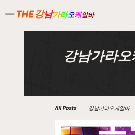
강
THE
남
가
라
오
케
알바
강남가라오
All Posts
강남가라오케알바
유흥업소알바
노래주점