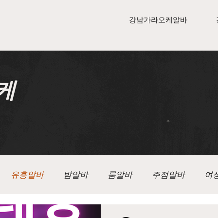
강남가라오케알바
케
유흥알바
밤알바
룸알바
주점알바
여
알바
텐카페알바
가라오케
가라오케구인