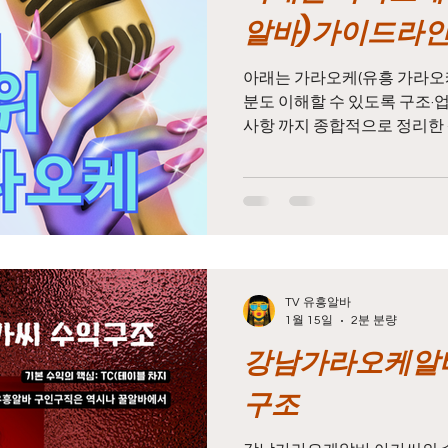
매 등 불법 요소가 개입될 수 
알바)가이드라
📌 2. 강남의 노래방
아래는 가라오케(유흥 가라오케
분도 이해할 수 있도록 구조·
사항 까지 종합적으로 정리한 
1. 가라오케란 무엇인가 유흥
리 룸(Room) 형태의 접객 업
하고 노래를 부르며 시간을 보
트)는 손님과 같은 테이블에 
을 담당합니다. 강남 지역 가
혀 있어 초보자 입문 업종 으로
주요 업무 내용 가라오케에서
TV 유흥알바
다. 손님 응대 및 기본 매너 유
1월 15일
2분 분량
신청·박수·리액션 술 서빙(과도
강남가라오케알바
셉트에 따라 차이는 있지만, 
요구되지 않는 곳이 일반적 입
구조
대화 능력, 공감,