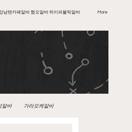
강남텐카페알바 쩜오알바 하이퍼블릭알바
More
성알바
가라오케알바
노래방보도