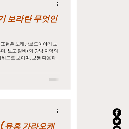
 보라란 무엇인
지
태국마사지알바
농업주휴수당
미, 보도 알바) 와 강남 지역의
키워드로 보이며, 보통 다음과
보도이야기 📌 1. 노래방 보
일용직주휴수당
국 유흥업계에서 흔히 쓰이는 속
 손님과 함께 따라 다니며 서비
 의미합니다.(사전적으로는 공
상에서 쓰이는 은어입니다.) 이
 → 실제로는 술과 대화·접대를
 업소에서는 합법적인 노래방이
니다. 📌 중요: 이런 형
주점 또는 단란
 (유흥 가라오케
방으로 보이지만 사실상 성매