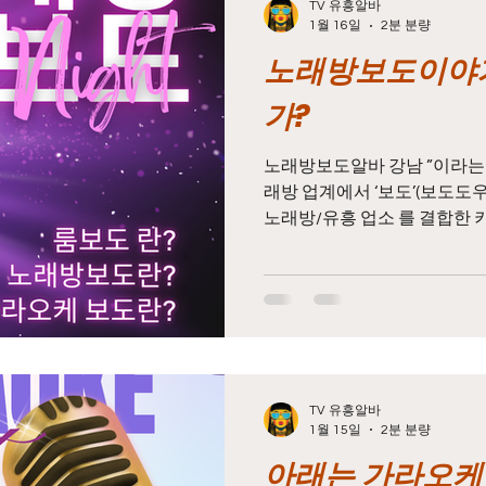
TV 유흥알바
1월 16일
2분 분량
노래방보도이야기
구마사지알바
마사지알바
마사지구인
태국마사
가?
시알바
스웨디시구인
스웨디시
스웨디시마사지
노래방보도알바 강남 ”이라는 표현은 노래방보도이야기 노
래방 업계에서 ‘보도’(보도도우
노래방/유흥 업소 를 결합한 
같은 내용을 의미합니다: 노래방
수당
농업알바주휴수당
농사알바주휴수당
농업
도란 무엇인가? ‘보도’ 란 한
어로, 노래방 등 유흥 업소에
스를 제공하는 여성 도우미 를
식 용어는 아니고 업계·온라인
는 단순히 노래를 도와주는 것
함께 하는 역할 이 많고,일부
TV 유흥알바
아닌 유흥주점 형태 로 운영되기도 합
1월 15일
2분 분량
태의 서비스는 법적으로는 구분된 업종 (유흥
아래는 가라오케
주점)이며,표면적으로는 노래