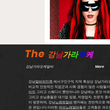
The
강
남
가
라
오
케
강남가라오케알바
More
강남
알바의민족
에서구인구직 지역 특성상 강남가라
비교적 안정적인 직업군과 사회 경험이 많은 사람들이
이지
그리고 스웨디시 뿐만아니라 강남에는 온갓 아
그리고 손님층들은 대기업 임원, 자영업자, 전문직 종
이 방문하며, 강남
노래방알바
텐카페는 전반적으로 매
은 편입니다.이러한
여성노래알바
들은 고객층은 과도