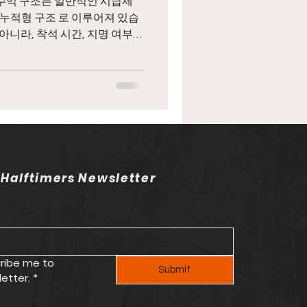
누적형 구조 로 이루어져 있습
아니라, 착석 시간, 지명 여부,
따라 강남가라오케알바 수입이 크
. 아래에서 강남가라오케 아가
맞게 자세히 설명드리겠습니다.
핵심: TC(테이블 차지) 강남가
씨 수익의 기본은 TC(테이블
는 시간 = 수익이 발생하는 시
없고 착석 횟수와 시간 이 곧 기
 Halftimers Newsletter
조건에 따라 TC 단가는 다르며,
/ 인기 아가씨 → 높은 단가 적
되면서 기본 일수입이 형성됩니
ribe me to 
Submit
etter.
*