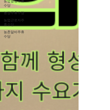
농업일당주휴
수당
농장주휴수당
농업근로자주
휴수당
농촌알바주휴
수당