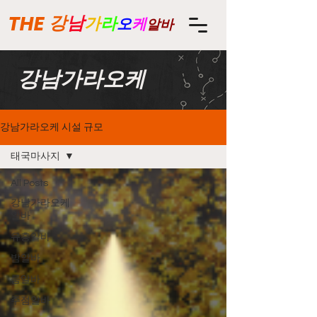
THE
강
남
가
라
오
케
알바
강남가라오케
강남가라오케 시설 규모
태국마사지
All Posts
강남가라오케
알바
유흥알바
밤알바
룸알바
주점알바