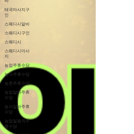
바
태국마사지구
인
스웨디시알바
스웨디시구인
스웨디시
스웨디시마사
지
농업주휴수당
농사주휴수당
농촌주휴수당
농업알바주휴
수당
농사알바주휴
수당
농업일용직주
휴수당