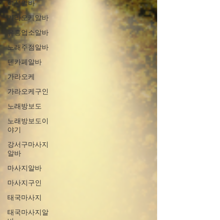
여성알바
가라오케알바
유흥업소알바
노래주점알바
텐카페알바
가라오케
가라오케구인
노래방보도
노래방보도이
야기
강서구마사지
알바
마사지알바
마사지구인
태국마사지
태국마사지알