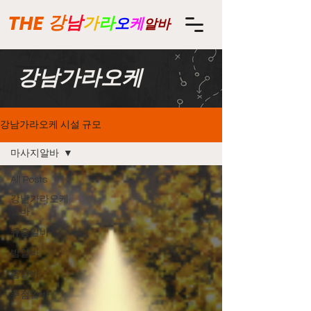
THE
강
남
가
라
오
케
알바
강남가라오케
강남가라오케 시설 규모
마사지알바
All Posts
강남가라오케
알바
유흥알바
밤알바
룸알바
주점알바