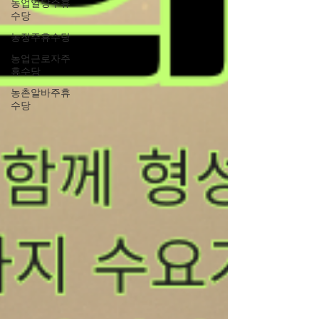
농업일당주휴
수당
농장주휴수당
농업근로자주
휴수당
농촌알바주휴
수당