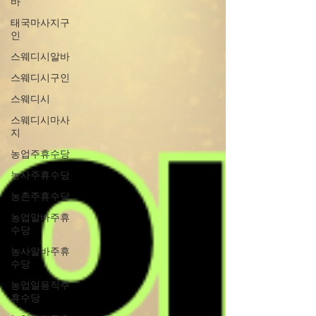
바
태국마사지구
인
스웨디시알바
스웨디시구인
스웨디시
스웨디시마사
지
농업주휴수당
농사주휴수당
농촌주휴수당
농업알바주휴
수당
농사알바주휴
수당
농업일용직주
휴수당