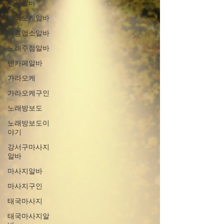
여성알바
가라오케알바
유흥업소알바
노래주점알바
텐카페알바
가라오케
가라오케구인
노래방보도
노래방보도이
야기
강서구마사지
알바
마사지알바
마사지구인
태국마사지
태국마사지알