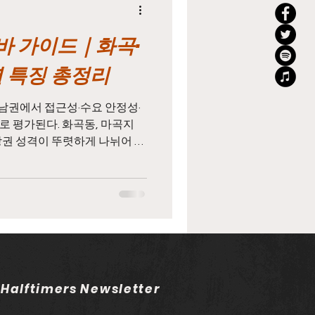
 가이드｜화곡·
지
태국마사지알바
 특징 총정리
농업주휴수당
남권에서 접근성·수요 안정성·
로 평가된다. 화곡동, 마곡지
상권 성격이 뚜렷하게 나뉘어 있
근무 스타일과 목적에 맞는 선
일용직주휴수당
점이다. 특히 강서구마사지알바
 동시에 형성되어 있어 단기 알
 선택된다. 강서구마사지알바
알바 장점 화곡동은 강서구마
인 상권 으로 꼽힌다. 주거 밀
덕분에 단골 고객 비중이 높고,
마사지 수요가 유지된다. 이러한
 Halftimers Newsletter
율이 안정적으로 이어지는 장점
바는 관리 중심, 실속형 매장