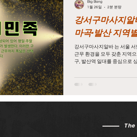
Big Bang
1월 26일
2분 분량
강서구마사지알바
구마사지알바
마사지알바
마사지구인
태국마사
마곡·발산 지역별
시알바
스웨디시구인
스웨디시
스웨디시마사지
강서구마사지알바 는 서울 서
근무 환경을 모두 갖춘 지역으
구, 발산역 일대를 중심으로 
어, 강서구마사지알바 본인의 
수당
농업알바주휴수당
농사알바주휴수당
농업
택이 가능하다는 점이 큰 장
는 주거 인구와 직장인 수요가
바부터 장기 근무까지 폭넓게
구인구직 사이트 화곡 마사지
사지알바 중에서도 가장 전통적
집 지역을 기반으로 한 구조 
평일·주말 구분 없이 일정한 
The
특성은 출근 대비 실근무 비
으로 연결된다. 화곡 마사지알