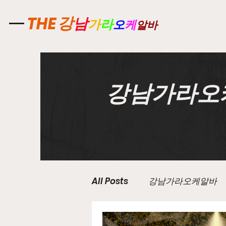
강
THE
남
가
라
오
케
알바
강남가라오
All Posts
강남가라오케알바
유흥업소알바
노래주점