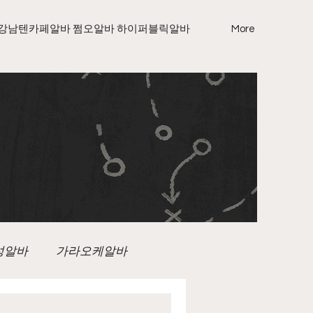
강남텐카페알바 쩜오알바 하이퍼블릭알바
More
성알바
가라오케알바
노래방보도