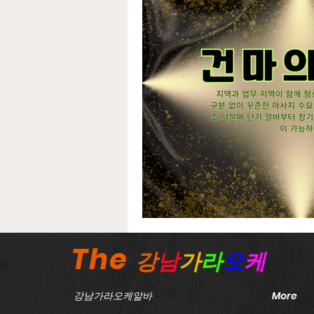
노래방보도이야기
강서
태국마사지구인
스웨디
농사주휴수당
농촌주휴
The
강
남
가
라
오
케
강남가라오케알바
More