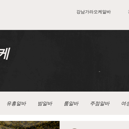
강남가라오케알바
케
유흥알바
밤알바
룸알바
주점알바
여
알바
텐카페알바
가라오케
가라오케구인