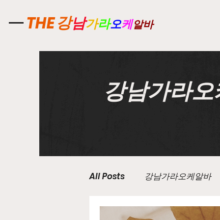
강
THE
남
가
라
오
케
알바
강남가라오
All Posts
강남가라오케알바
유흥업소알바
노래주점