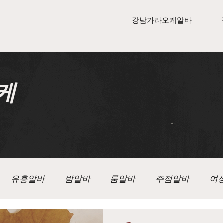
강남가라오케알바
케
유흥알바
밤알바
룸알바
주점알바
여
알바
텐카페알바
가라오케
가라오케구인