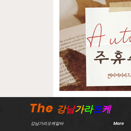
노래방보도이야기
강서
태국마사지구인
스웨디
농사주휴수당
농촌주휴
The
강
남
가
라
오
케
강남가라오케알바
More