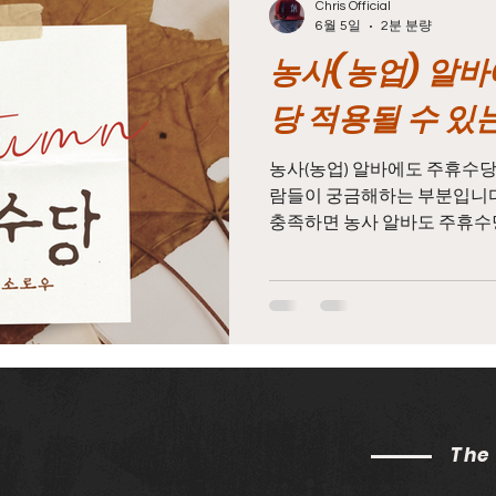
Chris Official
6월 5일
2분 분량
농사(농업) 알
구마사지알바
마사지알바
마사지구인
태국마사
당 적용될 수 
시알바
스웨디시구인
스웨디시
스웨디시마사지
농사(농업) 알바에도 주휴수당
람들이 궁금해하는 부분입니다.
충족하면 농사 알바도 주휴수당
서는 적용되지 않는 경우도 꽤
수당
농업알바주휴수당
농사알바주휴수당
농업
다. 농사주휴수당 즉, 법적으
는 케이스에 따라 다르게 운영
당 알아보자 먼저 주휴수당의
다. 주휴수당은 근로기준법에 
시간(보통 주 15시간 이상)을
한 근로자에게 지급되는 유급 
일주일 동안 성실하게 일하면 
The
있는 제도입니다. 이 기준은 
즉, 편의점 알바,농사주휴수당 음식점 알바, 공장 알바뿐 