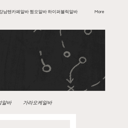
강남텐카페알바 쩜오알바 하이퍼블릭알바
More
성알바
가라오케알바
노래방보도