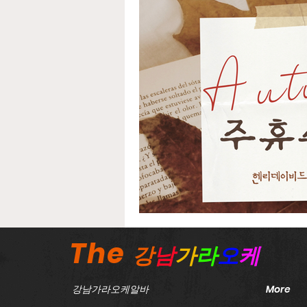
노래방보도이야기
강서
태국마사지구인
스웨디
농사주휴수당
농촌주휴
The
강
남
가
라
오
케
강남가라오케알바
More