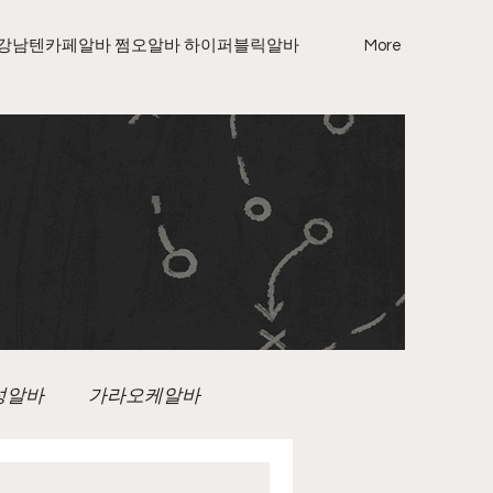
강남텐카페알바 쩜오알바 하이퍼블릭알바
More
성알바
가라오케알바
노래방보도