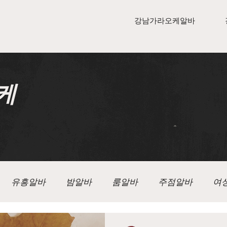
강남가라오케알바
케
유흥알바
밤알바
룸알바
주점알바
여
알바
텐카페알바
가라오케
가라오케구인