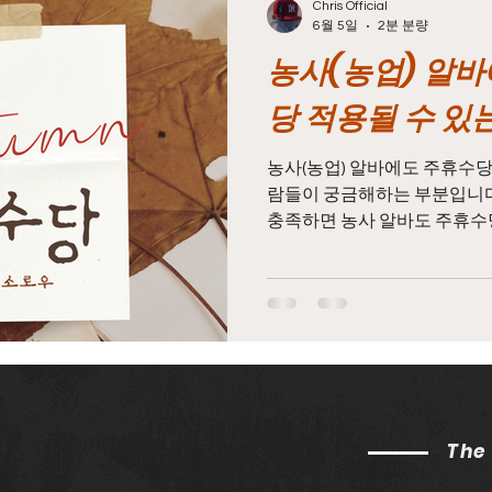
Chris Official
6월 5일
2분 분량
농사(농업) 알
구마사지알바
마사지알바
마사지구인
태국마사
당 적용될 수 
시알바
스웨디시구인
스웨디시
스웨디시마사지
농사(농업) 알바에도 주휴수당
람들이 궁금해하는 부분입니다.
충족하면 농사 알바도 주휴수당
서는 적용되지 않는 경우도 꽤
수당
농업알바주휴수당
농사알바주휴수당
농업
다. 농사주휴수당 즉, 법적으
는 케이스에 따라 다르게 운영
당 알아보자 먼저 주휴수당의
다. 주휴수당은 근로기준법에 
시간(보통 주 15시간 이상)을
한 근로자에게 지급되는 유급 
일주일 동안 성실하게 일하면 
The
있는 제도입니다. 이 기준은 
즉, 편의점 알바,농사주휴수당 음식점 알바, 공장 알바뿐 