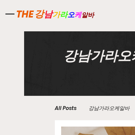
강
THE
남
가
라
오
케
알바
강남가라오
All Posts
강남가라오케알바
유흥업소알바
노래주점