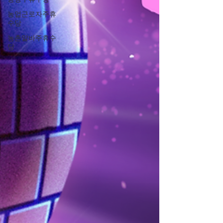
농업근로자주휴
수당
농촌알바주휴수
당