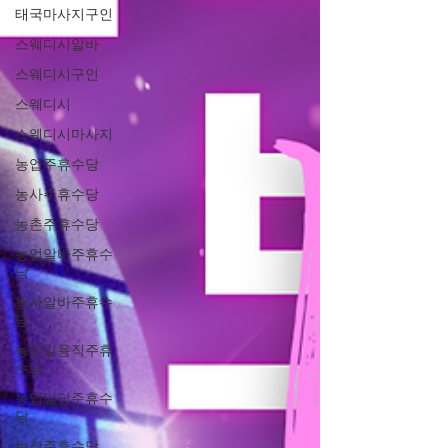
태국마사지구인
스웨디시알바
스웨디시구인
스웨디시
스웨디시마사지
농업주휴수당
농사주휴수당
농촌주휴수당
농업알바주휴수
당
농사알바주휴수
당
농업일용직주휴
수당
농업일당주휴수
당
농장주휴수당