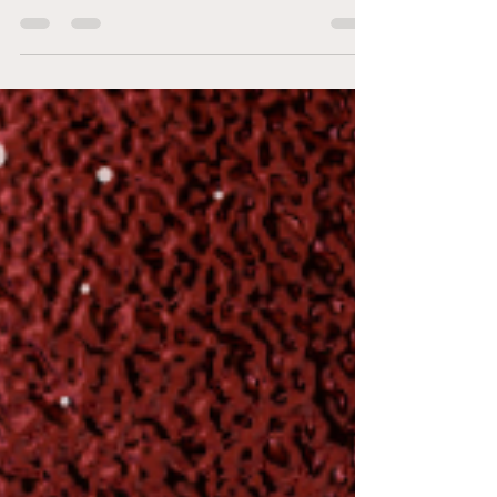
음 접하는 분도 이해할 수 있도록 구조·업무·수입·
근무 환경·장단점·주의사항 까지 종합적으로 정리
한 상세 가이드 입니다. 가라오케 1. 가라오케란 무
엇인가 유흥 가라오케는 일반 노래방과 달리 룸
(Room) 형태의 접객 업소 로, 손님이 술과 안주를
주문하고 노래를 부르며 시간을 보내는 공간입니
다. 아가씨(호스트)는 손님과 같은 테이블에 앉아
대화·노래·분위기 메이킹 을 담당합니다. 강남 지
역 가라오케는 규모가 크고 체계가 잡혀 있어 초
보자 입문 업종 으로 선택되는 경우가 많습니다. 2.
주요 업무 내용 가라오케에서의 핵심 업무는 다음
과 같습니다. 손님 응대 및 기본 매너 유지 대화 리
드, 분위기 관리 노래 신청·박수·리액션 술 서빙(과
도한 음주 강요는 없음) 업소 콘셉트에 따라 차이
는 있지만, 무리한 스킨십이나 불법 행위는 요구
되지 않는 곳이 일반적 입니다. 중요한 것은 외모
보다도 대화 능력, 공감,