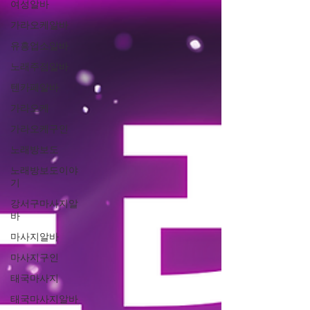
여성알바
가라오케알바
유흥업소알바
노래주점알바
텐카페알바
가라오케
가라오케구인
노래방보도
노래방보도이야
기
강서구마사지알
바
마사지알바
마사지구인
태국마사지
태국마사지알바